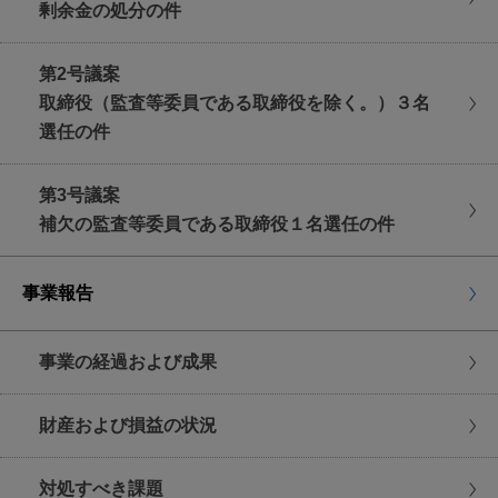
剰余金の処分の件
受付にご提出くださいますようお願い申し上げま
す。
第2号議案
日時
取締役（監査等委員である取締役を除く。）３名
2024年9月27日(金曜日)
選任の件
午前10時(受付開始 午前9時)
第3号議案
補欠の監査等委員である取締役１名選任の件
事業報告
事業の経過および成果
財産および損益の状況
対処すべき課題