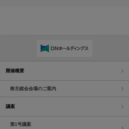
2024年9月26日(木曜日)
午後5時30分到着分まで
インターネット等により議決権を行使される場合
議決権行使サイト
にアクセスしていただき、
画面の案内に従って、賛否を入力してください。
議決権行使期限
開催概要
2024年9月26日(木曜日)
午後5時30分まで
株主総会会場のご案内
株主総会にご出席される場合
議案
当日ご出席の際は、お手数ながら本招集ご通知を
第1号議案
ご持参いただくとともに議決権行使書用紙を会場