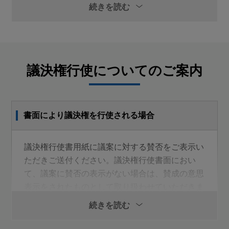
続きを読む
決議事項
第1号議案
剰余金の処分の件
議決権行使についてのご案内
第2号議案
取締役（監査等委員である取締役を除く。）３名選任の
書面により議決権を行使される場合
件
第3号議案
議決権行使書用紙に議案に対する賛否をご表示い
ただきご送付ください。議決権行使書面におい
補欠の監査等委員である取締役１名選任の件
て、議案に賛否の表示がない場合は、賛成の意思
表示をされたものとして取り扱わせていただきま
す。
続きを読む
議決権行使期限