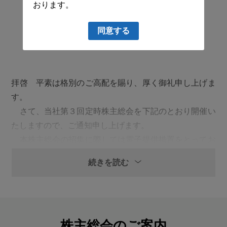
おります。
株主の皆様へ（お願い）
同意する
拝啓 平素は格別のご高配を賜り、厚く御礼申し上げま
す。
さて、当社第３回定時株主総会を下記のとおり開催い
たしますので、ご通知申し上げます。
本株主総会の招集に際しては電子提供措置をとってお
り、インターネット上の下記ウェブサイトに「第３回定
続きを読む
時株主総会招集ご通知」として電子提供措置事項を掲載
しております。
当社ウェブサイト
https://www.dcne.co.jp/
株主総会のご案内
また、上記のほか、インターネット上の下記ウェブサイ