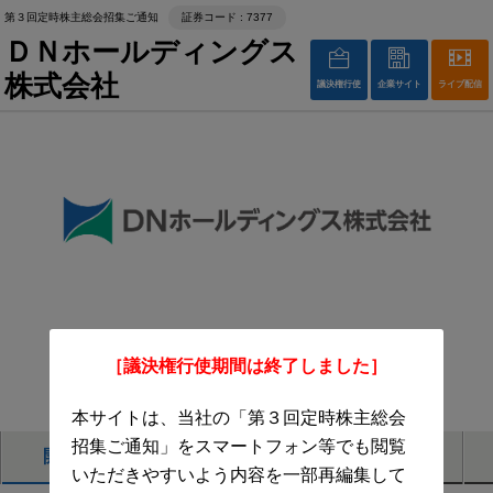
第３回定時株主総会招集ご通知
証券コード : 7377
ＤＮホールディングス
株式会社
議決権行使
企業サイト
ライブ配信
第３回定時株主総会招集ご通知
［議決権行使期間は終了しました］
株主総会ライブ配信はこちら
本サイトは、当社の「第３回定時株主総会
招集ご通知」をスマートフォン等でも閲覧
開催概要
議案
事業報告
いただきやすいよう内容を一部再編集して