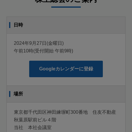
トにも掲載しております。
東京証券取引所ウェブサイト
https://www2.jpx.co.jp/tseHpFront/JJK010010Action.do?
日時
Show=Show
上記の東京証券取引所ウェブサイトにアクセスいただ
2024年9月27日(金曜日)
き、銘柄名（会社名）に「ＤＮホールディングス」また
午前10時(受付開始 午前9時)
はコードに「7377」を入力・検索し、「基本情報」
「縦覧書類/PR情報」を順に選択のうえ、ご覧くださ
Googleカレンダーに登録
い。
なお、当日ご出席されない場合は、書面またはインタ
場所
ーネット等により議決権を行使することができますの
で、お手数ながら電子提供措置事項に掲載の株主総会参
考書類をご検討くださいまして、後述のご案内に従っ
東京都千代田区神田練塀町300番地 住友不動産
秋葉原駅前ビル４階
て、2024年９月26日（木曜日）の午後５時30分までに
当社 本社会議室
議決権を行使していただきたくお願い申し上げます。