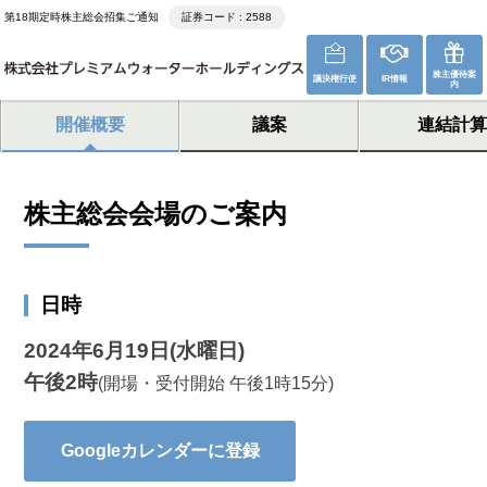
第18期定時株主総会招集ご通知
証券コード : 2588
株主優待案
議決権行使
IR情報
内
開催概要
議案
連結計算
株主総会会場のご案内
日時
2024年6月19日(水曜日)
午後2時
(開場・受付開始 午後1時15分)
Googleカレンダーに登録