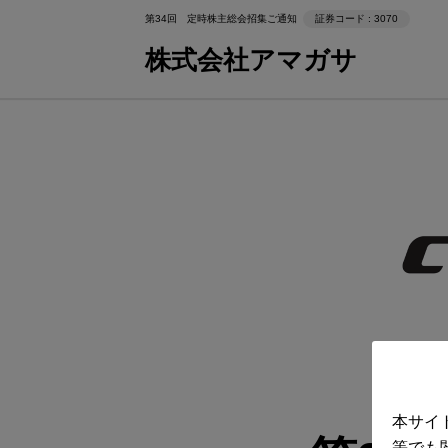
第34回 定時株主総会招集ご通知
証券コード : 3070
株式会社アマガサ
本サイ
等でも