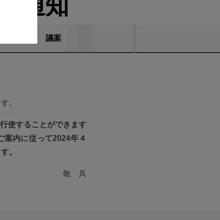
集ご通知
議案
ます。
行使することができます
案内に従って2024年４
ます。
敬 具