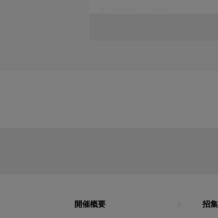
2024年4月24日(水曜日)
午後6時到着分まで
インターネットで議決権を行使さ
議決権行使サイト
にアクセス
議決権行使期限
2024年4月24日(水曜日)
午後6時まで
株主総会にご出席される場合
議決権行使書用紙を会場受付にご
開催概要
招集
日時