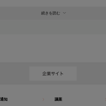
続きを読む
れる場合
していただき、賛否をご入力ください。
提出ください。
通知
議案