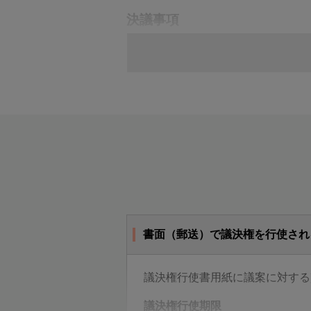
決議事項
第1号議案
定款一部変更の件
第2号議案
取締役５名選任の件
第3号議案
監査役３名選任の件
書面（郵送）で議決権を行使され
議決権行使書用紙に議案に対する
議決権行使期限