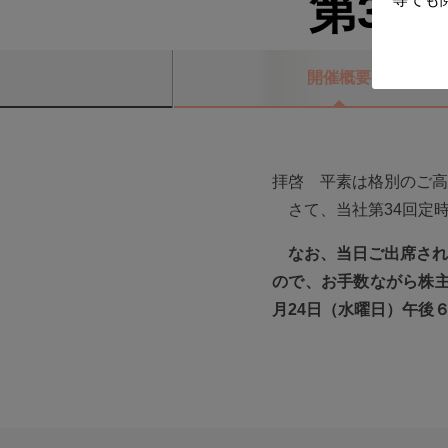
第34
開催概要
拝啓 平素は格別のご高
さて、当社第34回定
なお、当日ご出席され
ので、お手数ながら株主
月24日（水曜日）午後