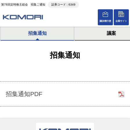
第78回定時株主総会 招集ご通知
証券コード : 6349
議決権行使
企業サイト
招集通知
議案
招集通知
招集通知PDF