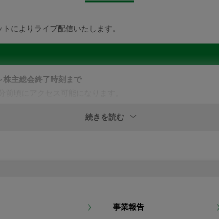
使
ットによりライブ配信いたします。
にアクセスしていただき、行使期限までに賛否をご入力くださ
時～株主総会終了時刻まで
0分前頃にアクセス可能になります。
続きを読む
ついての注意事項
Engagement Portal」）へアクセスしてください。
0分までは取扱いを休止させていただきます。
mufg.jp/
行使された場合は、議決権行使書用紙をご返送いただいた場合で
せていただきます。
ID及びパスワードを入力し、利用規約をご確認のうえ「利用
権を複数回行使された場合は、最後に行われたご登録の内容を有
をお願いいたします。
事業報告