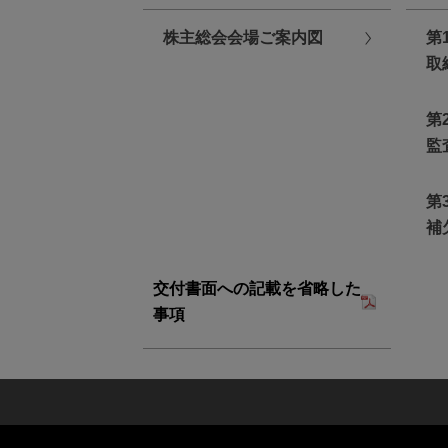
● 議決権行使サイトをご利用いただ
株主総会会場ご案内図
第
● パソコン又はスマートフォン等
取
さい。
第
監
第
補
❶
議決権行使書用紙の右側に記載さ
交付書面への記載を省略した
事項
❷
議決権行使書用紙の右側に記載さ
「ログインID及びパスワード」は
議決権行
視聴は株主様本人のみに限定させていただ
本ウェブサイトにて「当日ライブ視