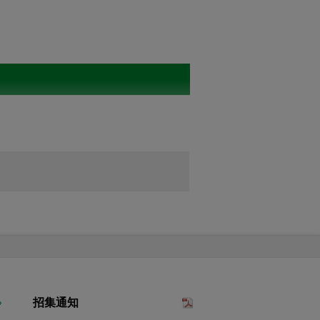
い。
も、インターネットによるご登録の内
規約に同意する」にチェックを入れた
効な議決権行使として取扱わせていた
招集通知