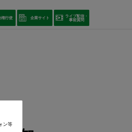
ライブ配信・
決権行使
企業サイト
事前質問
ォン等