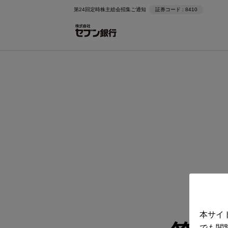
第24回定時株主総会招集ご通知
証券コード : 8410
本サイ
でも閲