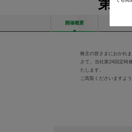
第
24
開催概要
議案
株主の皆さまにおかれま
さて、当社第24回定時
たします。
ご高覧くださいますよう