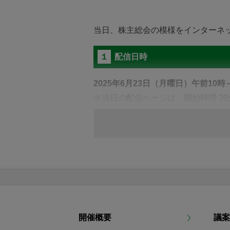
インターネット等による議決権行
当日、株主総会の模様をインターネ
議決権行使サイト
当社指定の
１
配信日時
議決権行使期限
2025年6月23日（月曜日）午前10
2025年6月20日(金曜日)
午後5時30分まで
※当日の配信ページは、開始時間 3
２
視聴方法
インターネットによる議決権行使に
以下のURL（株主総会オンラインサイト「
● 毎日午前２時30分から午前4時3
URL
https://engagement-portal.tr.
● インターネットにより議決権を
容を有効な議決権行使として取扱わ
本ウェブサイトにて以下のログイン
● インターネットによって、議決
後、「ログイン」ボタンのクリック
開催概要
議案
だきます。