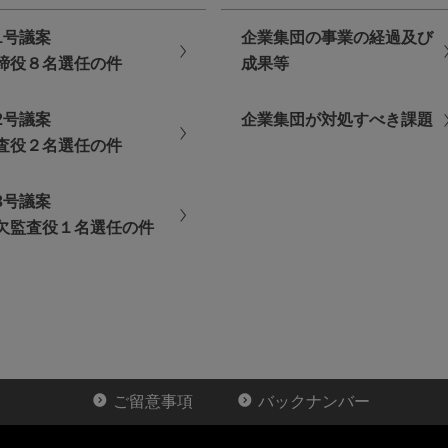
く際の通信料金等は、株主様のご負担となります。
1号議案
企業集団の事業の経過及び
による議決権行使は、インターネット利用環境によっては行えな
締役８名選任の件
成果等
2号議案
企業集団が対処すべき課題
査役２名選任の件
3号議案
欠監査役１名選任の件
れている
「ログインID」（15桁の半角英数字）
を入力
れている
「仮パスワード」（６桁の半角数字）
を入力
使書を投函する前に必ずお手元にお控えください。
きます。
ご留意事項
バックナンバー
聴」ボタンをクリックし、利用規約をご確認のうえ「利用規約