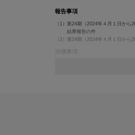
報告事項
第24期（2024年４月１日か
結果報告の件
第24期（2024年４月１日から
決議事項
第1号議案
取締役８名選任の件
第2号議案
監査役２名選任の件
第3号議案
補欠監査役１名選任の件