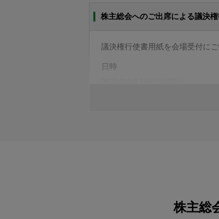
株主総会へのご出席による議決権
議決権行使書用紙を会場受付にご
日時
2025年6月23日(月曜日)
午前10時(受付開始 午前9時)
ご郵送による議決権行使
議決権行使書用紙に賛否をご表示
議決権行使期限
2025年6月20日(金曜日)
午後5時30分到着分まで
株主総