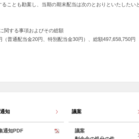
することも勘案し、当期の期末配当は次のとおりといたしたい
てに関する事項およびその総額
配当金20円、特別配当金30円）、総額497,658,750円
通知
議案
集通知PDF
議案
剰余金の処分の件