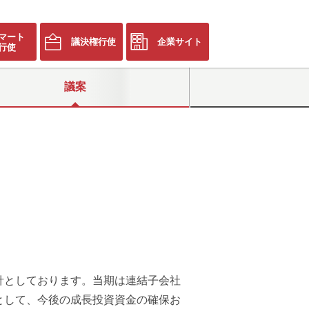
マート
議決権行使
企業サイト
行使
議案
としております。当期は連結子会社
として、今後の成長投資資金の確保お