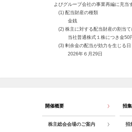
よびグループ会社の事業再編に充当
(1) 配当財産の種類
金銭
(2) 株主に対する配当財産の割当
当社普通株式１株につき金50円（普通
(3) 剰余金の配当が効力を生じる日
2026年６月29日
開催概要
招集
株主総会会場のご案内
招