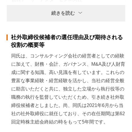
2005年
4月
続きを読む
アビームM&Aコンサルティング㈱代表取締役社長
社外取締役候補者の選任理由及び期待される
2016年
4月
役割の概要等
PwCアドバイザリー合同会社パートナー
同氏は、コンサルティング会社の経営者としての経験
2016年
6月
に加えて、財務・会計、ガバナンス、M&A及び人財育
成に関する知識、高い見識を有しています。これらの
日立金属 (現㈱プロテリアル)社外取締役
豊富な事業経験・経営経験を活かし、当社の経営全般
2018年
6月
に助言いただくと共に、独立した立場から執行役等の
職務の執行を監督していただくため、引き続き社外取
ソニーグループ㈱ 社外取締役
締役候補者としました。尚、同氏は2021年6月から当
2019年
6月
社の社外取締役に就任しており、その在任期間は第62
回定時株主総会終結の時をもって5年間です。
㈱ハピネット社外取締役（現任）