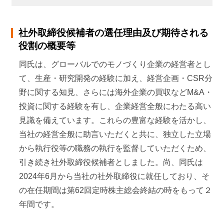
執行役員
社外取締役候補者の選任理由及び期待される
2013年
4月
役割の概要等
機能材料カンパニー副カンパニー長
同氏は、グローバルでのモノづくり企業の経営者とし
2013年
6月
て、生産・研究開発の経験に加え、経営企画・CSR分
野に関する知見、さらには海外企業の買収などM&A・
常務執行役員
投資に関する経験を有し、企業経営全般にわたる高い
2014年
4月
見識を備えています。これらの豊富な経験を活かし、
当社の経営全般に助言いただくと共に、独立した立場
経営企画本部担当、CSR本部担当
から執行役等の職務の執行を監督していただくため、
2014年
6月
引き続き社外取締役候補者としました。尚、同氏は
2024年6月から当社の社外取締役に就任しており、そ
取締役
の在任期間は第62回定時株主総会終結の時をもって２
2015年
1月
年間です。
代表取締役社長