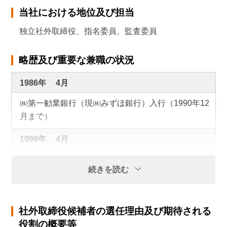
当社における地位及び担当
独立社外取締役、指名委員、監査委員
略歴及び重要な兼職の状況
1986年
4月
㈱第一勧業銀行（現㈱みずほ銀行）入行（1990年12
月まで）
1999年
4月
弁護士登録 あさひ法律事務所入所
続きを読む
2003年
5月
ニューヨーク州弁護士資格取得
社外取締役候補者の選任理由及び期待される
役割の概要等
2004年
9月