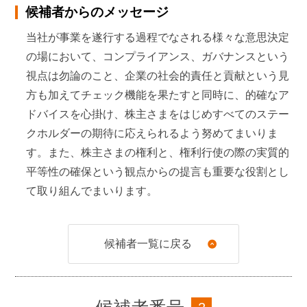
候補者からのメッセージ
2021年
1月
当社が事業を遂行する過程でなされる様々な意思決定
の場において、コンプライアンス、ガバナンスという
取締役会長（現任）
視点は勿論のこと、企業の社会的責任と貢献という見
2024年
6月
方も加えてチェック機能を果たすと同時に、的確なア
ドバイスを心掛け、株主さまをはじめすべてのステー
当社社外取締役（現任）
クホルダーの期待に応えられるよう努めてまいりま
す。また、株主さまの権利と、権利行使の際の実質的
平等性の確保という観点からの提言も重要な役割とし
て取り組んでまいります。
候補者一覧に戻る