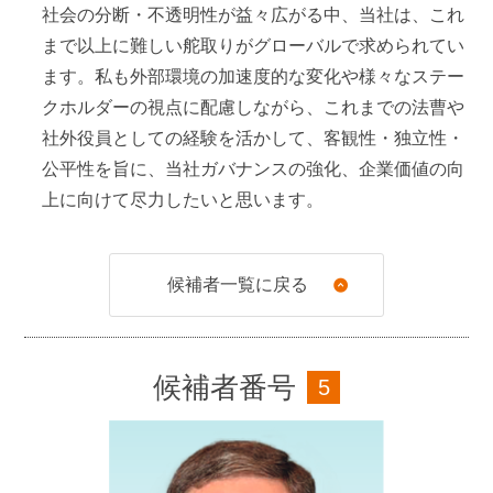
社会の分断・不透明性が益々広がる中、当社は、これ
2025年
6月
まで以上に難しい舵取りがグローバルで求められてい
SMBC日興証券㈱社外取締役（現任）
ます。私も外部環境の加速度的な変化や様々なステー
クホルダーの視点に配慮しながら、これまでの法曹や
2025年
6月
社外役員としての経験を活かして、客観性・独立性・
当社社外取締役（現任）
公平性を旨に、当社ガバナンスの強化、企業価値の向
上に向けて尽力したいと思います。
候補者一覧に戻る
候補者番号
5