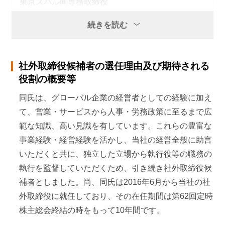
東京スバル㈱専務取締役
2001年
6月
続きを読む
富士重工業㈱ 執行役員スバル営業本部日本地区副本
部長兼スバル部品用品本部長兼お客様サービスセンタ
社外取締役候補者の選任理由及び期待される
ー長
役割の概要等
2003年
6月
同氏は、グローバル企業の経営者としての経験に加え
て、営業・サービスから人事・労務政策に至るまで広
常務執行役員スバル日本営業本部長兼スバルマーケテ
範な知識、高い見識を有しています。これらの豊富な
ィング本部長
事業経験・経営経験を活かし、当社の経営全般に助言
2005年
4月
いただくと共に、独立した立場から執行役等の職務の
執行を監督していただくため、引き続き社外取締役候
常務執行役員人事部長
補者としました。尚、同氏は2016年6月から当社の社
2006年
6月
外取締役に就任しており、その在任期間は第62回定時
株主総会終結の時をもって10年間です。
取締役兼専務執行役員兼人事部長