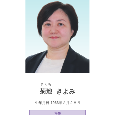
きくち
菊池
きよみ
生年月日
1963年２月２日 生
再任