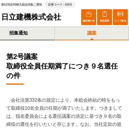
第62回定時株主総会招集ご通知
証券コード : 6305
日立建機株式会社
議決権行使
事前質問
ライブ配信
招集通知
議案
第2号議案
取締役全員任期満了につき９名選任
の件
会社法第332条の規定により、本総会終結の時をもっ
て取締役10名全員の任期が満了いたします。つきまして
は、指名委員会による選任議案の決定に基づき９名の取
締役の選任を行いたいと存じます。なお、当社定款の規