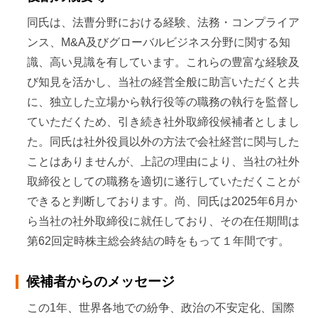
同氏は、法曹分野における経験、法務・コンプライア
太陽法律事務所（現ポールヘイスティングス法律事務
ンス、M&A及びグローバルビジネス分野に関する知
所・外国法共同事業）入所
識、高い見識を有しています。これらの豊富な経験及
2006年
9月
び知見を活かし、当社の経営全般に助言いただくと共
に、独立した立場から執行役等の職務の執行を監督し
JPモルガン証券㈱入社
ていただくため、引き続き社外取締役候補者としまし
2008年
4月
た。同氏は社外役員以外の方法で会社経営に関与した
ことはありませんが、上記の理由により、当社の社外
TMI総合法律事務所入所（現任）
取締役としての職務を適切に遂行していただくことが
2016年
3月
できると判断しております。尚、同氏は2025年6月か
ら当社の社外取締役に就任しており、その在任期間は
ニッセイアセットマネジメント㈱社外監査役
第62回定時株主総会終結の時をもって１年間です。
2019年
6月
候補者からのメッセージ
三菱ケミカルグループ㈱社外取締役（2026年6月退任
予定）
この1年、世界各地での紛争、政治の不安定化、国際