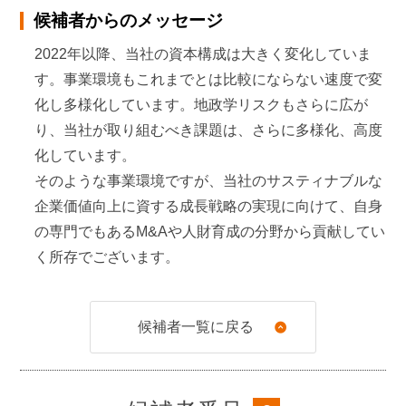
候補者からのメッセージ
2020年
6月
2022年以降、当社の資本構成は大きく変化していま
ENEOSホールディングス㈱ 社外取締役（現任）
す。事業環境もこれまでとは比較にならない速度で変
2021年
4月
化し多様化しています。地政学リスクもさらに広が
り、当社が取り組むべき課題は、さらに多様化、高度
明治大学大学院グローバル・ビジネス研究科専任教授
化しています。
（現任）
そのような事業環境ですが、当社のサスティナブルな
2021年
6月
企業価値向上に資する成長戦略の実現に向けて、自身
の専門でもあるM&Aや人財育成の分野から貢献してい
当社社外取締役（現任）
く所存でございます。
2024年
3月
アース製薬㈱社外取締役（現任）
候補者一覧に戻る