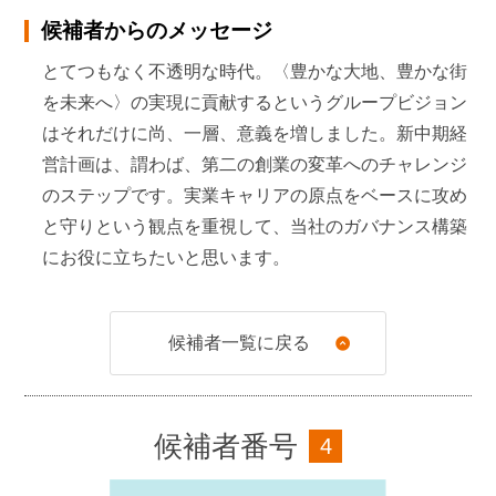
2006年
6月
候補者からのメッセージ
スバルシステムサービス㈱ 社長兼業務改革推進委員
とてつもなく不透明な時代。〈豊かな大地、豊かな街
長
を未来へ〉の実現に貢献するというグループビジョン
はそれだけに尚、一層、意義を増しました。新中期経
2010年
6月
営計画は、謂わば、第二の創業の変革へのチャレンジ
富士重工業㈱代表取締役副社長
のステップです。実業キャリアの原点をベースに攻め
と守りという観点を重視して、当社のガバナンス構築
2011年
6月
にお役に立ちたいと思います。
スバル興産㈱代表取締役社長
2016年
6月
候補者一覧に戻る
当社社外取締役（現任）
候補者番号
4