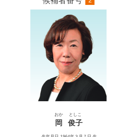
候補者番号
2
おか
としこ
岡
俊子
生年月日
1964年３月７日 生