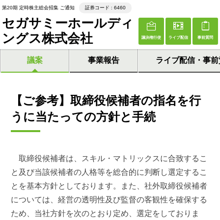
第20期 定時株主総会招集 ご通知
証券コード : 6460
セガサミーホールディ
ングス株式会社
議決権行使
ライブ配信
事前質問
議案
事業報告
ライブ配信・事前
【ご参考】取締役候補者の指名を行
うに当たっての方針と手続
取締役候補者は、スキル・マトリックスに合致するこ
と及び当該候補者の人格等を総合的に判断し選定するこ
とを基本方針としております。また、社外取締役候補者
については、経営の透明性及び監督の客観性を確保する
ため、当社方針を次のとおり定め、選定をしておりま