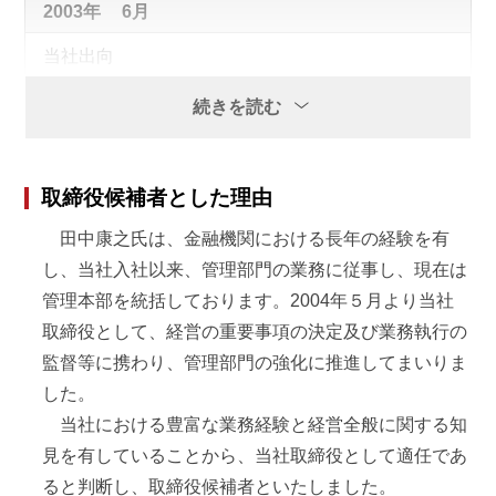
2003年
6月
当社出向
当社総務部長
続きを読む
2004年
5月
当社入社
取締役候補者とした理由
当社取締役就任
田中康之氏は、金融機関における長年の経験を有
2007年
5月
し、当社入社以来、管理部門の業務に従事し、現在は
管理本部を統括しております。2004年５月より当社
当社常務取締役就任
当社管理本部長（現任）
取締役として、経営の重要事項の決定及び業務執行の
監督等に携わり、管理部門の強化に推進してまいりま
2010年
10月
した。
当社における豊富な業務経験と経営全般に関する知
当社執行役員就任
見を有していることから、当社取締役として適任であ
2014年
6月
ると判断し、取締役候補者といたしました。