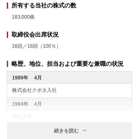
所有する当社の株式の数
2025年
6月
183,000株
株式会社ワイズ・コーポレーション代表取締役社長就
任（現任）
取締役会出席状況
16回／16回（100％）
略歴、地位、担当および重要な兼職の状況
1989年
4月
株式会社クボタ入社
1994年
4月
当社入社
2007年
5月
続きを読む