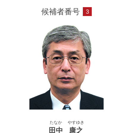
当社取締役常務執行役員就任
候補者番号
3
2018年
4月
当社企画本部長
2020年
4月
当社技術本部長
2022年
3月
当社代表取締役副社長副社長執行役員就任
2023年
1月
当社営業本部長（現任）
2025年
3月
たなか
やすゆき
田中
康之
当社代表取締役社長就任（現任）