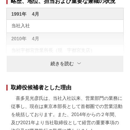
略歴、地位、担当および重要な兼職の状況
1991年
4月
当社入社
2010年
4月
当社宇都宮営業所長（現 宇都宮支店）
2012年
5月
続きを読む
当社執行役員就任
取締役候補者とした理由
2014年
6月
喜多見光彦氏は、当社入社以来、営業部門の業務に
当社取締役就任
従事し、現在は東京本部長として首都圏での営業活動
2015年
1月
を統括しております。また、2014年からの２年間、
及び2021年より当社取締役として経営の重要事項の
当社関東本部長