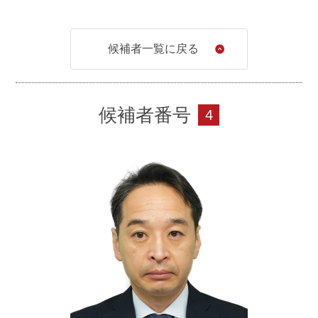
当社専務取締役就任
2015年
6月
候補者一覧に戻る
アートテックス株式会社（札幌工場）取締役（現任）
アートテックス株式会社（盛岡工場）取締役
候補者番号
4
2016年
6月
当社取締役専務執行役員就任（現任）
2021年
3月
当社経営企画室長（現任）
2024年
1月
株式会社ワイズ・コーポレーション監査役就任（現
任）