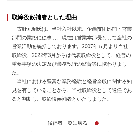
当社取締役就任
取締役候補者とした理由
2009年
6月
古野元昭氏は、当社入社以来、企画技術部門・営業
当社企画技術本部長兼商品企画部長
部門の業務に従事し、現在は営業本部長として全社の
2010年
10月
営業活動を統括しております。2007年５月より当社
取締役、2022年3月からは代表取締役として、経営の
当社執行役員就任
重要事項の決定及び業務執行の監督等に携わりまし
2012年
11月
た。
当社における豊富な業務経験と経営全般に関する知
当社関東本部長（現 東京本部長）
見を有していることから、当社取締役として適任であ
当社東京支店長
ると判断し、取締役候補者といたしました。
2014年
6月
当社常務取締役就任
候補者一覧に戻る
2016年
6月