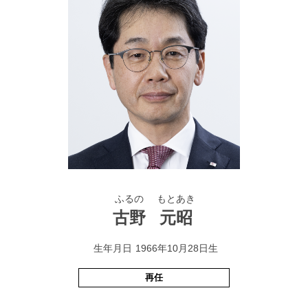
アートテックス東北株式会社（旧 アートテックス株
式会社（盛岡工場））代表取締役就任
2015年
6月
当社代表取締役社長就任
2016年
6月
当社社長執行役員就任
2024年
1月
ふるの
もとあき
株式会社ワイズ・コーポレーション代表取締役会長就
古野
元昭
任
生年月日
1966年10月28日生
2025年
3月
再任
当社代表取締役会長CEO就任（現任）