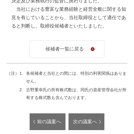
決定及び業務執行の監督に携わりました。
2016年
6月
当社における豊富な業務経験と経営全般に関する知
見を有していることから、当社取締役として適任であ
当社常務執行役員就任（現任）
ると判断し、取締役候補者といたしました。
2020年
4月
当社営業本部長
候補者一覧に戻る
2021年
3月
当社取締役就任（現任）
（注）
各候補者と当社との間には、特別の利害関係はありま
アートテックス株式会社取締役就任（現任）
せん。
古野重幸氏の所有株式数は、同氏の資産管理会社が所
2023年
1月
有する株式数も含んでおります。
当社東京本部長兼東京支店長
2025年
1月
前の議案へ
次の議案へ
当社東京本部長（現任）