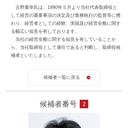
1990年
5月
古野重幸氏は、1990年５月より当社代表取締役と
して経営の重要事項の決定及び業務執行の監督等に携
当社代表取締役副社長就任
わり、経営者としての経験、実績及び経営全般に関す
1990年
10月
る幅広い知見を有しております。
当社の経営全般に関する知見を有していることか
当社代表取締役就任
ら、当社取締役として適任であると判断し、取締役候
有限会社フルノ企画(現 有限会社ウェルマックス）代
補者といたしました。
表取締役（現任）
1991年
1月
候補者一覧に戻る
アートテックス株式会社（札幌工場）代表取締役就任
1991年
5月
候補者番号
2
株式会社寺岡オートドア岩手（当社に吸収合併）取締
役
1999年
5月