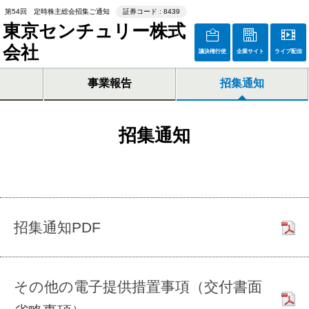
第54回 定時株主総会招集ご通知
証券コード : 8439
東京センチュリー株式
会社
議決権行使
企業サイト
ライブ配信
事業報告
招集通知
招集通知
招集通知PDF
その他の電子提供措置事項（交付書面