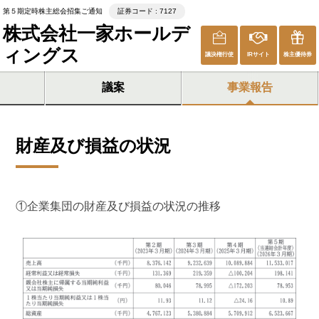
第５期定時株主総会招集ご通知
証券コード : 7127
株式会社一家ホールデ
ィングス
議決権行使
IRサイト
株主優待券
議案
事業報告
財産及び損益の状況
①企業集団の財産及び損益の状況の推移