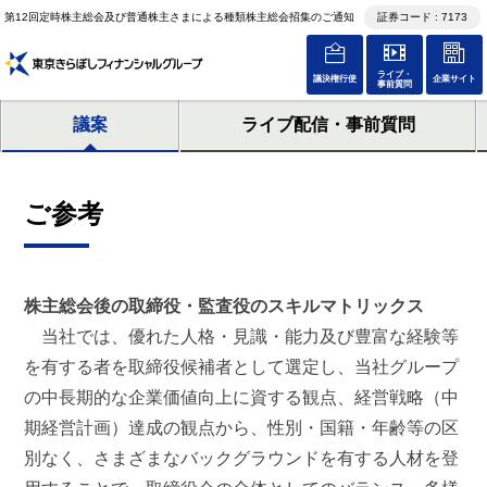
第12回定時株主総会及び普通株主さまによる種類株主総会招集のご通知
証券コード : 7173
ライブ・
議決権行使
企業サイト
事前質問
議案
ライブ配信・事前質問
ご参考
株主総会後の取締役・監査役のスキルマトリックス
当社では、優れた人格・見識・能力及び豊富な経験等
を有する者を取締役候補者として選定し、当社グループ
の中長期的な企業価値向上に資する観点、経営戦略（中
期経営計画）達成の観点から、性別・国籍・年齢等の区
別なく、さまざまなバックグラウンドを有する人材を登