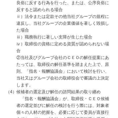
良俗に反する行為を行った、または、公序良俗に
反すると認められる場合
ⅱ）法令または定款その他当社グループの規程に
違反し、当社グループの企業価値を著しく毀損し
た場合
ⅲ）職務執行に著しい支障が生じた場合
ⅳ）取締役の資格に定める資質が認められない場
合
②当社及びグループ会社のＣＥＯの解任提案にあ
たっては、取締役の解任基準を踏まえた上で、原
則、「指名・報酬協議会」において検討を行い、
当社又はグループ会社の取締役会で審議の上決定
します。
候補者の選定及び解任の諮問結果の取り纏め
「指名・報酬協議会」が、取締役・ＣＥＯ候補
者の選定並びに解任の検討を行う際には、対象者
個々の人材の把握を、必要に応じて委員が直接行