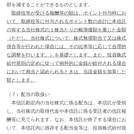
部を減ずることができるものとします。
取締役等が受ける報酬等の額は、ポイント付与時にお
いて、取締役等に付与されるポイント数の合計に本信託
の有する当社株式の１株当たりの帳簿価額を乗じた金額
（ただし、当社株式について、株式無償割当て又は株式
併合等が行われた場合には、その比率等に応じて合理的
な調整を行います。）を基礎とします。また、役員株式
給付規則の定めに従って例外的に金銭が給付される場合
において相当と認められるときは、当該金額を加算した
額とします。
（７）配当の取扱い
本信託勘定内の当社株式に係る配当は、本信託が受領
し、当社株式の取得代金や本信託に係る受託者の信託報
酬等に充てられます。なお、本信託が終了する場合にお
いて、本信託内に残存する配当金等は、役員株式給付規