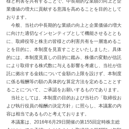
様と利害を共有することで、中長期的な業績の向上と企
業価値の増大に貢献する意識を高めることを目的として
おります。
今般、当社の中長期的な業績の向上と企業価値の増大
に向けた適切なインセンティブとして機能させるととも
に、取締役等と株主の皆様との利害共有を一層進めるこ
とを目的に、本制度を見直すことといたしました。具体
的には、本制度見直しの目的に鑑み、株価の変動が信託
により取得する株式数に与える影響を考慮し、当社が信
託に拠出する金銭について金額の上限を設けず、本制度
に係る報酬等の額の具体的な算定方法を定めることとす
ることについて、ご承認をお願いするものであります。
当社としては、本制度の目的および当社の「取締役お
よび執行役員の報酬の決定方針」に照らし、本議案の内
容は相当であるものと考えております。
本議案は、2016年6月29日開催の第155回定時株主総