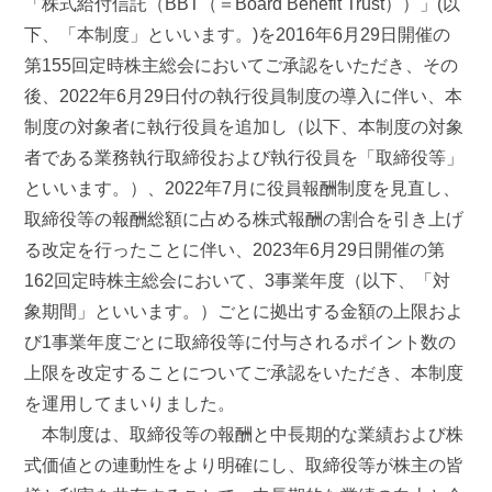
「株式給付信託（BBT（＝Board Benefit Trust））」(以
下、「本制度」といいます。)を2016年6月29日開催の
第155回定時株主総会においてご承認をいただき、その
後、2022年6月29日付の執行役員制度の導入に伴い、本
制度の対象者に執行役員を追加し（以下、本制度の対象
者である業務執行取締役および執行役員を「取締役等」
といいます。）、2022年7月に役員報酬制度を見直し、
取締役等の報酬総額に占める株式報酬の割合を引き上げ
る改定を行ったことに伴い、2023年6月29日開催の第
162回定時株主総会において、3事業年度（以下、「対
象期間」といいます。）ごとに拠出する金額の上限およ
び1事業年度ごとに取締役等に付与されるポイント数の
上限を改定することについてご承認をいただき、本制度
を運用してまいりました。
本制度は、取締役等の報酬と中長期的な業績および株
式価値との連動性をより明確にし、取締役等が株主の皆