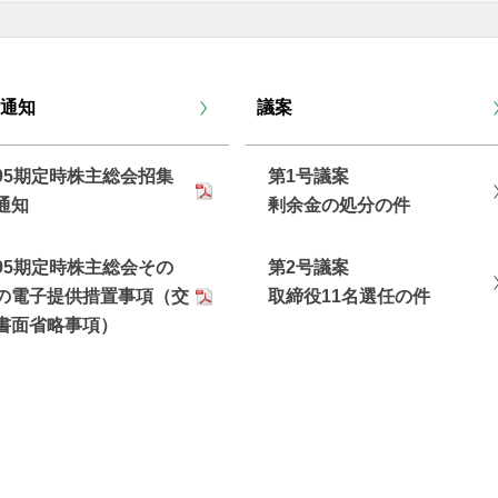
通知
議案
95期定時株主総会招集
第1号議案
゙通知
剰余金の処分の件
95期定時株主総会その
第2号議案
の電子提供措置事項（交
取締役11名選任の件
書面省略事項）