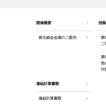
開催概要
招集
株主総会会場のご案内
第
こ
第
他
付
連結計算書類
連結計算書類