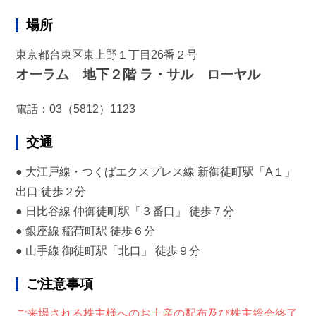
場所
東京都台東区東上野１丁目26番２号
オーラム 地下２階 ラ・サル ローヤル
電話：
03（5812）1123
交通
● 大江戸線・つくばエクスプレス線 新御徒町駅「A１」
出口 徒歩２分
● 日比谷線 仲御徒町駅「３番口」 徒歩７分
● 銀座線 稲荷町駅 徒歩６分
● 山手線 御徒町駅「北口」 徒歩９分
ご注意事項
ご来場される株主様へのお土産の配布及び株主総会終了