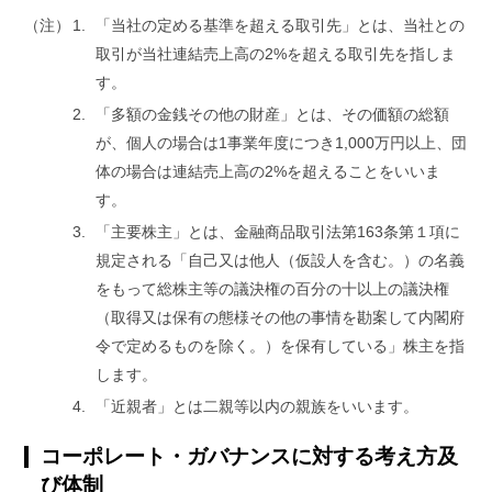
（注）
「当社の定める基準を超える取引先」とは、当社との
取引が当社連結売上高の2%を超える取引先を指しま
す。
「多額の金銭その他の財産」とは、その価額の総額
が、個人の場合は1事業年度につき1,000万円以上、団
体の場合は連結売上高の2%を超えることをいいま
す。
「主要株主」とは、金融商品取引法第163条第１項に
規定される「自己又は他人（仮設人を含む。）の名義
をもって総株主等の議決権の百分の十以上の議決権
（取得又は保有の態様その他の事情を勘案して内閣府
令で定めるものを除く。）を保有している」株主を指
します。
「近親者」とは二親等以内の親族をいいます。
コーポレート・ガバナンスに対する考え方及
び体制