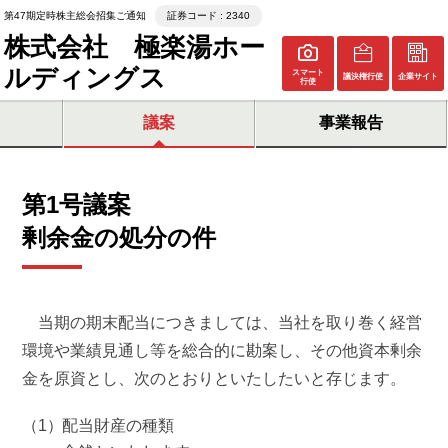
第47期定時株主総会招集ご通知
証券コード : 2340
株式会社 極楽湯ホー
ルディングス
スマート
議決権行使
企業サイト
行使
議案
事業報告
第1号議案
剰余金の処分の件
当期の期末配当につきましては、当社を取り巻く経営
環境や業績見通し等を総合的に勘案し、その他資本剰余
金を原資とし、次のとおりといたしたいと存じます。
配当財産の種類