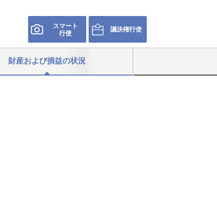
スマート
議決権行使
行使
財産および損益の状況