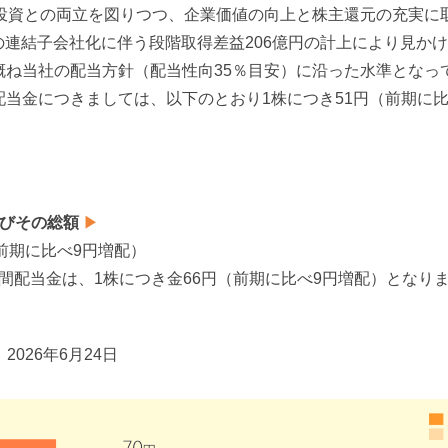
投資との両立を図りつつ、企業価値の向上と株主還元の充実に
NC. の連結子会社化に伴う段階取得差益206億円の計上により見
概ね当社の配当方針（配当性向35％目安）に沿った水準となっ
当金につきましては、以下のとおり1株につき51円（前期に比
びその総額
▶
前期に比べ9円増配）
配当金は、1株につき金66円（前期に比べ9円増配）となり
▶
2026年6月24日