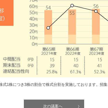
普通株式1株につき3株の割合で株式分割を実施しております。招
。
次の議案へ