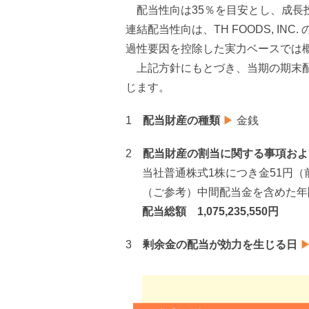
配当性向は35％を目安とし、成長
連結配当性向は、TH FOODS, I
過性要因を控除した実力ベースでは
上記方針にもとづき、当期の期末配
じます。
1
配当財産の種類
▶
金銭
2
配当財産の割当に関する事項およ
当社普通株式1株につき金51円（
（ご参考）中間配当金を含めた年間
配当総額 1,075,235,550円
3
剰余⾦の配当が効力を生じる日