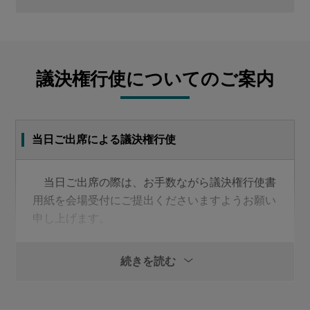
第1号議案
取締役（監査等委員である取締役を除く。）７名選任の
件
議決権行使についてのご案内
第2号議案
監査等委員である取締役４名選任の件
当日ご出席による議決権行使
当日ご出席の際は、お手数ながら議決権行使書
用紙を会場受付にご提出くださいますようお願い
申し上げます。
日時
続きを読む
2026年6月26日(金曜日)
午前10時