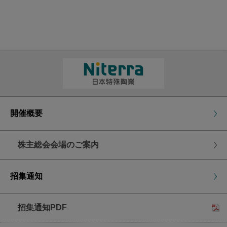
書面による議決権行使
議決権行使書用紙に議案に対する賛否をご表示
いただき、2026年６月25日（木曜日）午後５時
までに到着するようご返送ください。議決権行使
書面において、議案に賛否の表示がない場合は、
賛成の意思表示をされたものとして取り扱わせて
いただきます。
開催概要
議決権行使結果の集計の都合上、お早めにご返
送いただきますようお願い申し上げます。
株主総会会場のご案内
議決権行使期限
2026年6月25日(木曜日)
招集通知
午後5時到着分まで
招集通知PDF
インターネットによる議決権行使