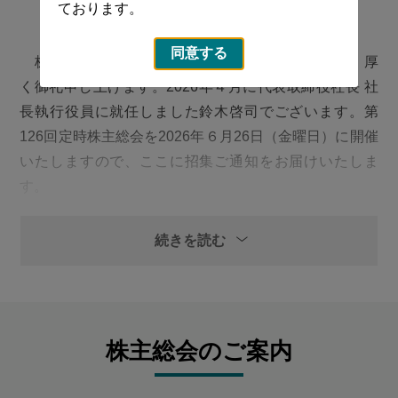
ております。
同意する
株主の皆さまには、平素より格別のご高配を賜り、厚
く御礼申し上げます。2026年４月に代表取締役社長 社
長執行役員に就任しました鈴木啓司でございます。第
126回定時株主総会を2026年６月26日（金曜日）に開催
いたしますので、ここに招集ご通知をお届けいたしま
す。
当社グループはこれまで自動車産業に支えられてきま
続きを読む
したが、内燃機関が大きな転換期を迎える中、本質的な
変革が求められています。昨年度発表した「中期経営計
画 2030」では、自動車関連事業の更なる拡大を進める
と同時に、「将来の新しい柱」を確立すべく、更にギア
株主総会のご案内
を上げて事業ポートフォリオの最適化を実行していくと
いう想いを具現化しています。これまでの改革を辛抱強