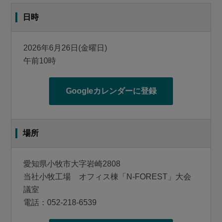
く進めることはもちろん、既成概念を壊して、新たな価
値を創造していくことが必要であり、それらを着実に実
日時
行してまいります。
ありたい姿に込めた「地球を輝かせる」という想い。
2026年6月26日(金曜日)
これは、森村グループ創成期の先人が世界を志した想い
午前10時
そのものです。当社グループは共有価値観である
「Niterraウェイ」のもと、セラミック技術などこれまで
Googleカレンダーに登録
培ってきたコア・アセットを活用して、社会的課題の解
決と持続可能な社会の実現に貢献してまいる所存です。
場所
株主の皆さまにおかれましては、今後とも変わらぬご
支援を賜りますよう、心よりお願い申し上げます。
愛知県小牧市大字岩崎2808
当社小牧工場 オフィス棟「N-FOREST」大会
議室
電話：
052-218-6539