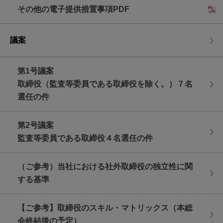
その他の電子提供措置事項PDF
議決権行使サイト
にアクセスしていただき、
賛否をご入力ください。
議案
議決権行使期限
第1号議案
2026年6月25日(木曜日)
取締役（監査等委員である取締役を除く。）７名
午後5時まで
選任の件
第2号議案
監査等委員である取締役４名選任の件
（ご参考）当社における社外取締役の独立性に関
する基準
【ご参考】取締役のスキル・マトリックス（本総
会終結後の予定）