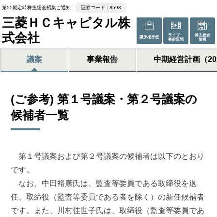
第55期定時株主総会招集ご通知
証券コード : 8593
三菱ＨＣキャピタル株
式会社
ライブ・
株主総会
議決権行使
事前質問
情報
議案
事業報告
中期経営計画（20
(ご参考) 第１号議案・第２号議案の
候補者一覧
第１号議案および第２号議案の候補者は以下のとおり
です。
なお、中田裕康氏は、監査等委員である取締役を退
任、取締役（監査等委員である者を除く）の新任候補者
です。また、川村佳世子氏は、取締役（監査等委員であ