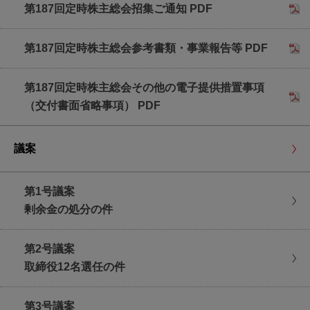
株主総会へのご出席による議決権行使
第187回定時株主総会招集ご通知 PDF
議決権行使書用紙を会場受付にご提出ください。
第187回定時株主総会参考書類・事業報告等 PDF
日時
第187回定時株主総会その他の電子提供措置事項
2026年3月27日(金曜日)
（交付書面省略事項） PDF
午前10時(受付開始 午前9時)
議案
第1号議案
剰余金の処分の件
第2号議案
取締役12名選任の件
第3号議案