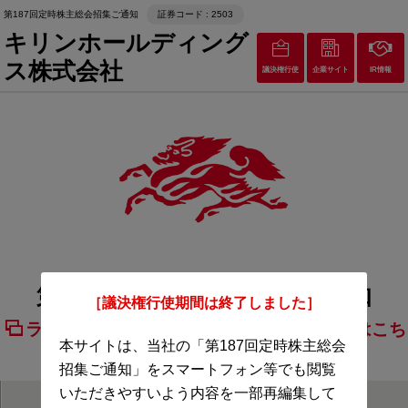
第187回定時株主総会招集ご通知
証券コード : 2503
キリンホールディング
ス株式会社
議決権行使
企業サイト
IR情報
第187回定時株主総会招集ご通知
［議決権行使期間は終了しました］
ライブ配信及び事前ご質問の受付についてはこち
本サイトは、当社の「第187回定時株主総会
ら
招集ご通知」をスマートフォン等でも閲覧
いただきやすいよう内容を一部再編集して
開催概要
招集通知