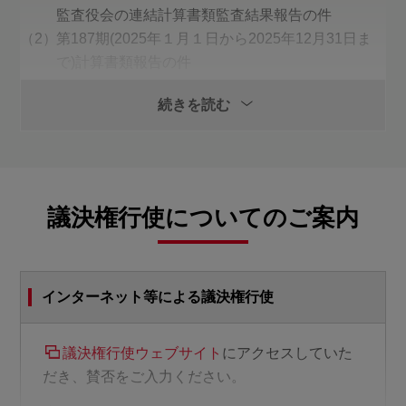
監査役会の連結計算書類監査結果報告の件
第187期(2025年１月１日から2025年12月31日ま
で)計算書類報告の件
決議事項
続きを読む
第1号議案
剰余金の処分の件
議決権行使についてのご案内
第2号議案
取締役12名選任の件
インターネット等による議決権行使
第3号議案
監査役２名選任の件
議決権行使ウェブサイト
にアクセスしていた
だき、賛否をご入力ください。