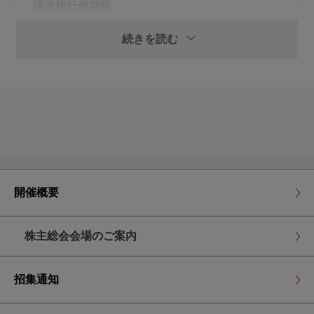
議決権行使期限
2026年3月26日(木曜日)
続きを読む
午後5時30分まで
ご郵送による議決権行使
議決権行使書用紙に賛否をご表示いただき、行使
期限までに到着するようご返送ください。
第２号議案・第３号議案の一部に反対される場
合、「賛」の欄に〇印をし、反対される候補者の
開催概要
番号をご記入ください。
議決権行使期限
株主総会会場のご案内
2026年3月26日(木曜日)
午後5時30分到着分まで
招集通知