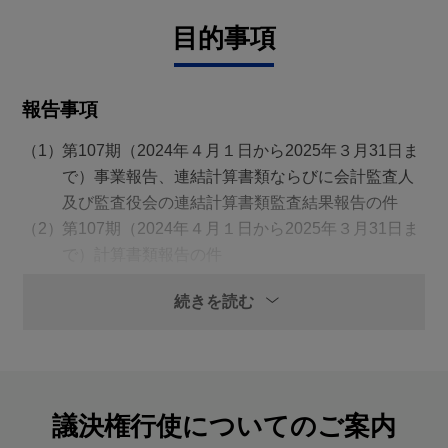
目的事項
報告事項
第107期（2024年４月１日から2025年３月31日ま
で）事業報告、連結計算書類ならびに会計監査人
及び監査役会の連結計算書類監査結果報告の件
第107期（2024年４月１日から2025年３月31日ま
で）計算書類報告の件
決議事項
続きを読む
第1号議案
剰余金の処分の件
議決権行使についてのご案内
第2号議案