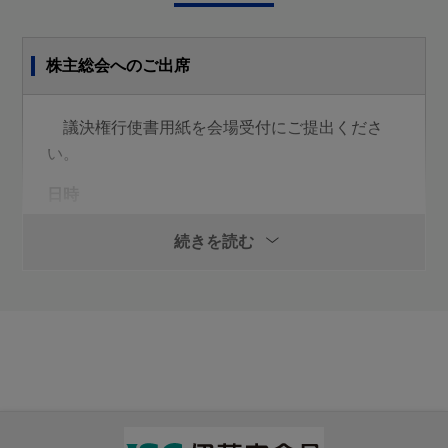
取締役７名選任の件
株主総会へのご出席
議決権行使書用紙を会場受付にご提出くださ
い。
日時
2025年6月19日(木曜日)
続きを読む
午前10時30分
書面の郵送
議決権行使書用紙に各議案に対する賛否をご表
示いただき、行使期限までに到着するようご返送
ください。議決権行使書面において、議案に賛否