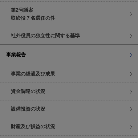
議決権行使期限
第2号議案
取締役７名選任の件
2025年6月18日(水曜日)
午後5時30分まで
社外役員の独立性に関する基準
インターネット等による議決権行使についての注意事項
事業報告
複数回議決権を行使された場合、当社に最後に到着した
事業の経過及び成果
行使を有効な議決権行使としてお取扱いいたします。な
お、インターネット等による議決権行使と議決権行使書
資金調達の状況
面が同日に到着した場合は、インターネット等によるも
のを有効な議決権行使としてお取扱いいたします。
設備投資の状況
財産及び損益の状況