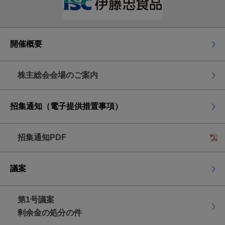
の表示がない場合は、賛成の意思表示をされたも
のとして取り扱わせていただきます。
議決権行使期限
開催概要
2025年6月18日(水曜日)
午後5時30分到着分まで
株主総会会場のご案内
インターネット
招集通知（電子提供措置事項）
議決
パソコンまたはスマートフォンから、
招集通知PDF
権行使ウェブサイト
にアクセスし、画面の案内に
従って、各議案に対する賛否をご登録ください。
議案
機関投資家の皆さまへ
インターネットによる議決権行使のほかに、株
第1号議案
式会社ＩＣＪが運営する議決権電子行使プラット
剰余金の処分の件
フォームをご利用いただくことができます。