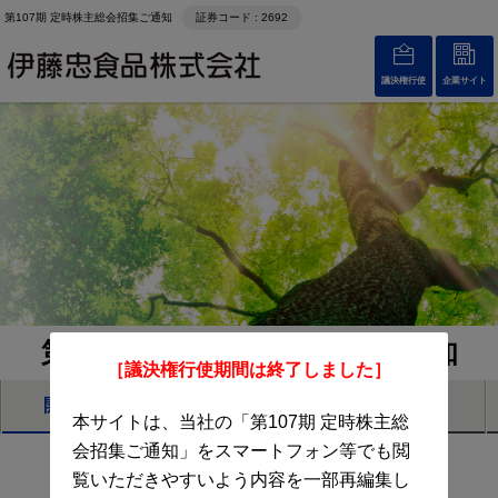
第107期 定時株主総会招集ご通知
証券コード : 2692
議決権行使
企業サイト
第107期 定時株主総会招集ご通知
［議決権行使期間は終了しました］
開催概要
招集通知（電子提供措置事項）
本サイトは、当社の「第107期 定時株主総
会招集ご通知」をスマートフォン等でも閲
覧いただきやすいよう内容を一部再編集し
株主の皆さまへ