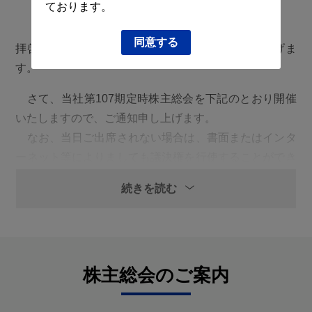
ております。
同意する
拝啓 平素は格別のご高配を賜り、厚く御礼申し上げま
す。
さて、当社第107期定時株主総会を下記のとおり開催
いたしますので、ご通知申し上げます。
なお、当日ご出席されない場合は、書面またはインタ
ーネット等によりましても議決権を行使することができ
ますので、お手数ながら株主総会参考書類をご検討のう
続きを読む
え、2025年６月18日（水曜日）午後５時30分までに議
決権を行使くださいますようお願い申し上げます。
敬 具
株主総会のご案内