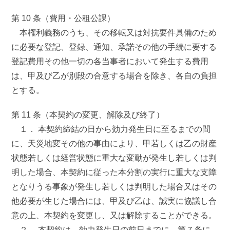
第 10 条（費用・公租公課）
本権利義務のうち、その移転又は対抗要件具備のため
に必要な登記、登録、通知、承諾その他の手続に要する
登記費用その他一切の各当事者において発生する費用
は、甲及び乙が別段の合意する場合を除き、各自の負担
とする。
第 11 条（本契約の変更、解除及び終了）
１． 本契約締結の日から効力発生日に至るまでの間
に、天災地変その他の事由により、甲若しくは乙の財産
状態若しくは経営状態に重大な変動が発生し若しくは判
明した場合、本契約に従った本分割の実行に重大な支障
となりうる事象が発生し若しくは判明した場合又はその
他必要が生じた場合には、甲及び乙は、誠実に協議し合
意の上、本契約を変更し、又は解除することができる。
２． 本契約は、効力発生日の前日までに、第７条に