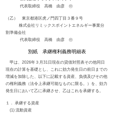
代表取締役 高橋 由彦 ㊞
（乙） 東京都港区虎ノ門四丁目３番９号
株式会社リミックスポイントエネルギー事業分
割準備会社
代表取締役 高橋 由彦 ㊞
別紙 承継権利義務明細表
甲は、2026年３月31日現在の貸借対照表その他同日
現在の計算を基礎とし、これに効力発生日の前日までの
増減を加除した、以下に記載する資産、負債及びその他
の権利義務（法令上承継可能なものに限る。）を、効力
発生日において乙に承継させ、乙はこれを承継する。
１． 承継する資産
(1) 流動資産