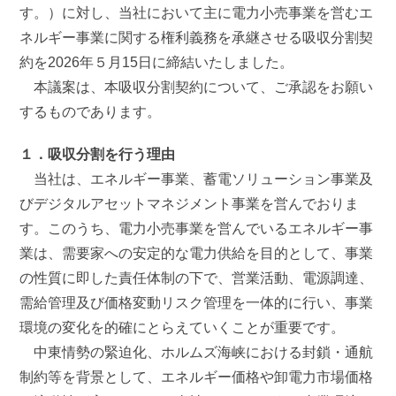
す。）に対し、当社において主に電力小売事業を営むエ
ネルギー事業に関する権利義務を承継させる吸収分割契
約を2026年５月15日に締結いたしました。
本議案は、本吸収分割契約について、ご承認をお願い
するものであります。
１．吸収分割を行う理由
当社は、エネルギー事業、蓄電ソリューション事業及
びデジタルアセットマネジメント事業を営んでおりま
す。このうち、電力小売事業を営んでいるエネルギー事
業は、需要家への安定的な電力供給を目的として、事業
の性質に即した責任体制の下で、営業活動、電源調達、
需給管理及び価格変動リスク管理を一体的に行い、事業
環境の変化を的確にとらえていくことが重要です。
中東情勢の緊迫化、ホルムズ海峡における封鎖・通航
制約等を背景として、エネルギー価格や卸電力市場価格