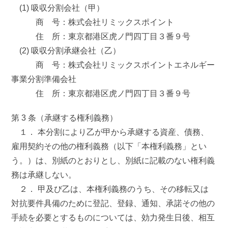
(1) 吸収分割会社（甲）
商 号：株式会社リミックスポイント
住 所：東京都港区虎ノ門四丁目３番９号
(2) 吸収分割承継会社（乙）
商 号：株式会社リミックスポイントエネルギー
事業分割準備会社
住 所：東京都港区虎ノ門四丁目３番９号
第 3 条（承継する権利義務）
１． 本分割により乙が甲から承継する資産、債務、
雇用契約その他の権利義務（以下「本権利義務」とい
う。）は、別紙のとおりとし、別紙に記載のない権利義
務は承継しない。
２． 甲及び乙は、本権利義務のうち、その移転又は
対抗要件具備のために登記、登録、通知、承諾その他の
手続を必要とするものについては、効力発生日後、相互