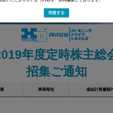
同意する
2019年度定時株主総
招集ご通知
案
事業報告
連結計算書類P