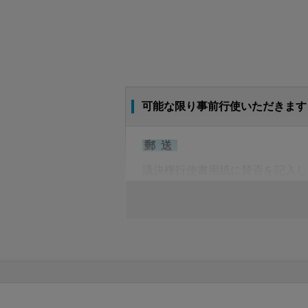
第3号議案
監査役４名選任の件
第4号議案
可能な限り事前行使いただきます
監査役の報酬額改定の件
郵送
第5号議案
議決権行使書用紙に賛否を記入し
退任取締役及び退任監査役に対し退
議決権行使期限
2020年6月23日(火曜日)
午後5時30分到着分まで
インターネット
議決権行使サイト
にアクセス