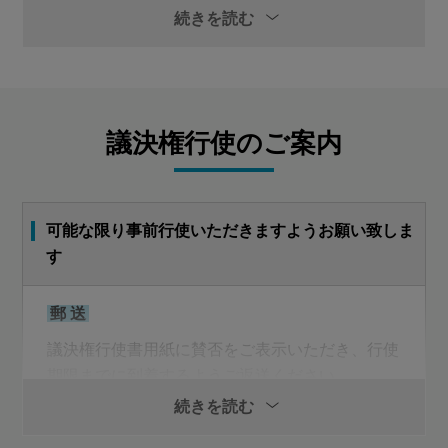
続きを読む
決議事項
第1号議案
剰余金の処分の件
議決権行使のご案内
第2号議案
取締役９名選任の件
可能な限り事前行使いただきますようお願い致しま
す
第3号議案
監査役１名選任の件
郵 送
第4号議案
議決権行使書用紙に賛否をご表示いただき、行使
期限までに到着するようご返送ください。
退任取締役及び退任監査役に対し退職慰労金贈呈の件
続きを読む
議決権行使期限
第5号議案
2021年6月22日(火曜日)