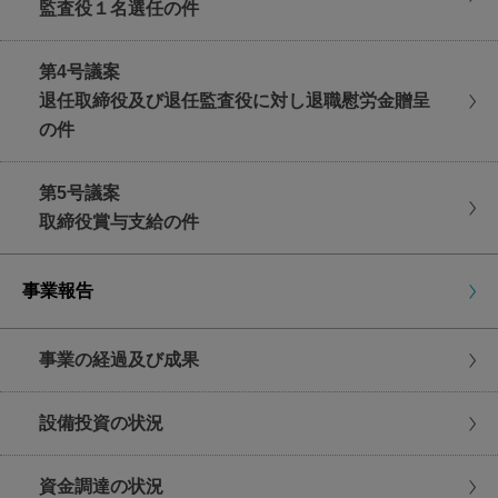
監査役１名選任の件
また、招集ご通知をご持参ください。
日時
第4号議案
2021年6月23日(水曜日)
退任取締役及び退任監査役に対し退職慰労金贈呈
午前10時(受付開始 午前9時)
の件
第5号議案
取締役賞与支給の件
新型コロナウイルス感染防止への対応について
＜株主様へのお願い＞
事業報告
・株主の皆様の安全と安心を最優先に、本年はご来場を
見合わせ、書面の郵送またはインターネットによる議決
事業の経過及び成果
権行使をご検討くださいますようお願い申し上げます。
行使方法につきましては招集ご通知3～4ページをご参照
設備投資の状況
ください。
・感染による影響が大きいとされるご高齢の方、基礎疾
資金調達の状況
患をお持ちの方、妊娠されている方におかれましては、