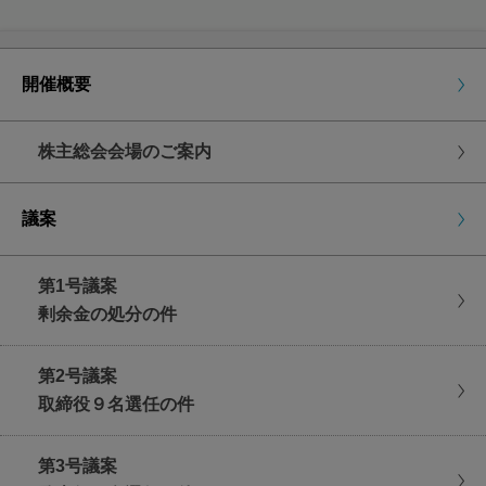
午後5時30分到着分まで
取締役賞与支給の件
開催概要
インターネット
議決権行使ウェブサイト
指定の
にアクセスし
株主総会会場のご案内
ていただき、行使期限までに賛否をご入力くださ
い。
議案
議決権行使期限
2021年6月22日(火曜日)
第1号議案
午後5時30分まで
剰余金の処分の件
第2号議案
取締役９名選任の件
株主総会にご出席いただく場合
第3号議案
議決権行使書用紙を会場受付にご提出ください。