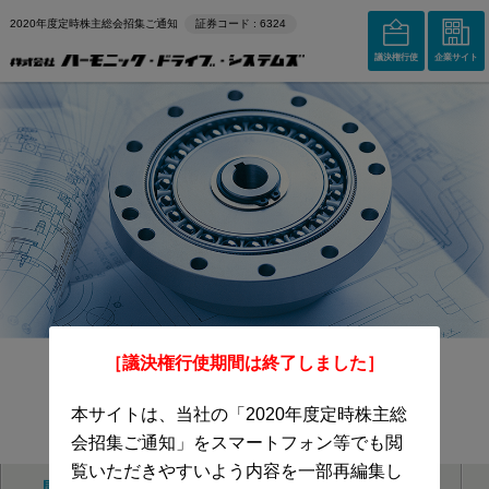
2020年度定時株主総会招集ご通知
証券コード : 6324
議決権行使
企業サイト
［議決権行使期間は終了しました］
2020年度定時株主総会
本サイトは、当社の「2020年度定時株主総
招集ご通知
会招集ご通知」をスマートフォン等でも閲
覧いただきやすいよう内容を一部再編集し
開催概要
議案
事業報告