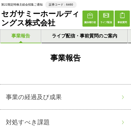
第22期定時株主総会招集ご通知
証券コード : 6460
セガサミーホールディ
ングス株式会社
議決権行使
ライブ配信
事前質問
事業報告
ライブ配信・事前質問のご案内
事業報告
事業の経過及び成果
対処すべき課題