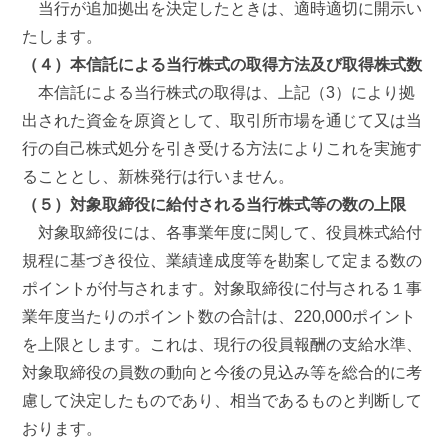
当行が追加拠出を決定したときは、適時適切に開示い
たします。
（４）本信託による当行株式の取得方法及び取得株式数
本信託による当行株式の取得は、上記（3）により拠
出された資金を原資として、取引所市場を通じて又は当
行の自己株式処分を引き受ける方法によりこれを実施す
ることとし、新株発行は行いません。
（５）対象取締役に給付される当行株式等の数の上限
対象取締役には、各事業年度に関して、役員株式給付
規程に基づき役位、業績達成度等を勘案して定まる数の
ポイントが付与されます。対象取締役に付与される１事
業年度当たりのポイント数の合計は、220,000ポイント
を上限とします。これは、現行の役員報酬の支給水準、
対象取締役の員数の動向と今後の見込み等を総合的に考
慮して決定したものであり、相当であるものと判断して
おります。