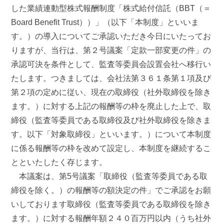
した業績連動型株式報酬制度「株式給付信託（BBT（＝
Board Benefit Trust））」（以下「本制度」といいま
す。）の導入についてご承認いただき今日にいたってお
りますが、当行は、第２号議案「定款一部変更の件」の
承認可決を条件として、監査等委員会設置会社へ移行い
たします。つきましては、会社法第３６１条第１項及び
第２項の定めに従い、現在の取締役（社外取締役を除き
ます。）に対する上記の報酬等の枠を廃止した上で、取
締役（監査等委員である取締役及び社外取締役を除きま
す。以下「対象取締役」といいます。）について本制度
に係る報酬等の枠を改めて設定し、本制度を継続するこ
とといたしたく存じます。
本議案は、第5号議案「取締役（監査等委員である取
締役を除く。）の報酬等の額決定の件」でご承認をお願
いしております取締役（監査等委員である取締役を除き
ます。）に対する報酬年額２４０百万円以内（うち社外