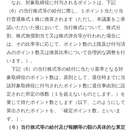
なお、対象取締役に付与されるポイントは、下記
（6）の当行株式等の給付に際し、１ポイント当たり当
行普通株式１株に換算されます（ただし、本議案をご承
認いただいた後において、当行株式について、株式分
割、株式無償割当て又は株式併合等が行われた場合に
は、その比率等に応じて、ポイント数の上限及び付与済
みのポイント数又は換算比率について合理的な調整を行
います。）。
下記（6）の当行株式等の給付に当たり基準となる対
象取締役のポイント数は、原則として、退任時までに当
該対象取締役に付与されたポイント数に退任事由別に設
定された所定の係数（１を超えないものとします。）を
乗じて得たポイント数とします（以下、このようにして
算出されたポイントを、「確定ポイント数」といいま
す。）。
（６）当行株式等の給付及び報酬等の額の具体的な算定