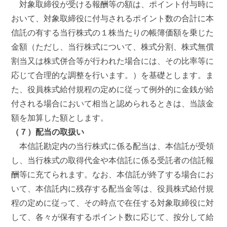
対象取締役が受ける報酬等の額は、ポイント付与時に
おいて、対象取締役に付与されるポイント数の合計に本
信託の有する当行株式の１株当たりの帳簿価額を乗じた
金額（ただし、当行株式について、株式分割、株式無償
割当又は株式併合等が行われた場合には、その比率等に
応じて合理的な調整を行います。）を基礎とします。ま
た、役員株式給付規程の定めに従って例外的に金銭が給
付される場合において相当と認められるときは、当該金
額を加算した額とします。
（７）配当の取扱い
本信託勘定内の当行株式に係る配当は、本信託が受領
し、当行株式の取得代金や本信託に係る受託者の信託報
酬等に充てられます。なお、本信託が終了する場合にお
いて、本信託内に残存する配当金等は、役員株式給付規
程の定めに従って、その時点で在任する対象取締役に対
して、各々が保有するポイント数に応じて、按分して給