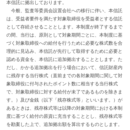
本信託に拠出しております。
今般、監査等委員会設置会社への移行に伴い、本信託
は、受益者要件を満たす対象取締役を受益者とする信託
として存続させることとします。本制度が終了するまで
の間、当行は、原則として対象期間ごとに、本制度に基
づく対象取締役への給付を行うために必要な株式数を合
理的に見込み、本信託が先行して取得するために必要と
認める資金を、本信託に追加拠出することとします。た
だし、かかる追加拠出を行う場合において、信託財産内
に残存する当行株式（直前までの各対象期間に関して対
象取締役に付与されたポイント数に相当する当行株式
で、対象取締役に対する給付が未了であるものを除きま
す。）及び金銭（以下「残存株式等」といいます。）が
あるときは、残存株式等は以降の対象期間における本制
度に基づく給付の原資に充当することとし、残存株式等
を勘案した上で、追加拠出額を算出するものとします。