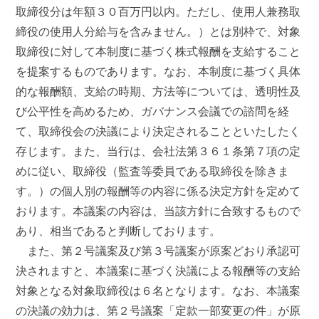
取締役分は年額３０百万円以内。ただし、使用人兼務取
締役の使用人分給与を含みません。）とは別枠で、対象
取締役に対して本制度に基づく株式報酬を支給すること
を提案するものであります。なお、本制度に基づく具体
的な報酬額、支給の時期、方法等については、透明性及
び公平性を高めるため、ガバナンス会議での諮問を経
て、取締役会の決議により決定されることといたしたく
存じます。また、当行は、会社法第３６１条第７項の定
めに従い、取締役（監査等委員である取締役を除きま
す。）の個人別の報酬等の内容に係る決定方針を定めて
おります。本議案の内容は、当該方針に合致するもので
あり、相当であると判断しております。
また、第２号議案及び第３号議案が原案どおり承認可
決されますと、本議案に基づく決議による報酬等の支給
対象となる対象取締役は６名となります。なお、本議案
の決議の効力は、第２号議案「定款一部変更の件」が原