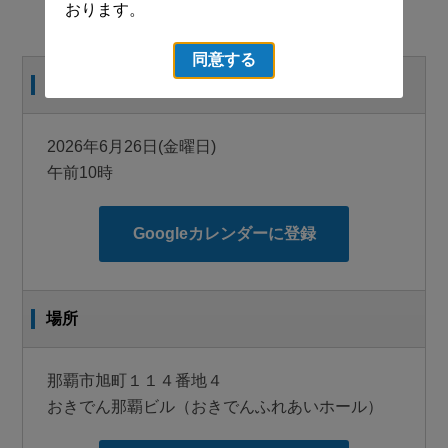
おります。
同意する
日時
2026年6月26日(金曜日)
午前10時
Googleカレンダーに登録
場所
那覇市旭町１１４番地４
おきでん那覇ビル（おきでんふれあいホール）