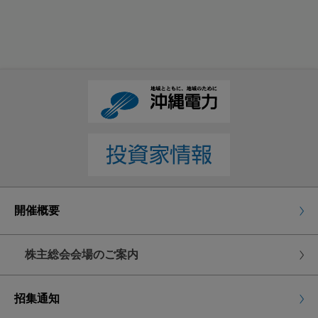
取締役（監査等委員である取締役を除く。）の報酬額設
日時
定の件
2026年6月26日(金曜日)
午前10時
第6号議案
監査等委員である取締役の報酬額設定の件
郵送で議決権を行使される場合
第7号議案
議決権行使書用紙に議案に対する賛否をご表示の
取締役（社外取締役および監査等委員である取締役を除
うえ、行使期限までに到着するようご返送くださ
く。）に対する業績連動型株式報酬制度に係る報酬の額
い。
および内容決定の件
議決権行使期限
開催概要
2026年6月25日(木曜日)
午後5時到着分まで
株主総会会場のご案内
インターネット等で議決権を行使される場合
招集通知