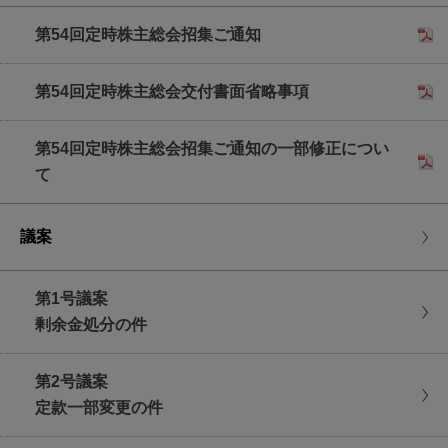
議決権⾏使サイト
にアクセスしていただき、
第54回定時株主総会招集ご通知
賛否をご⼊⼒ください。
事前にインターネットにより議決権行使いただい
第54回定時株主総会交付書面省略事項
た株主のみなさまには、議案の賛否にかかわら
ず、抽選で100名様に電子ギフト（500円相当）
を贈呈いたします。
第54回定時株主総会招集ご通知の一部修正につい
て
議決権行使期限
2026年6月25日(木曜日)
議案
午後5時まで
第1号議案
剰余金処分の件
第2号議案
定款一部変更の件