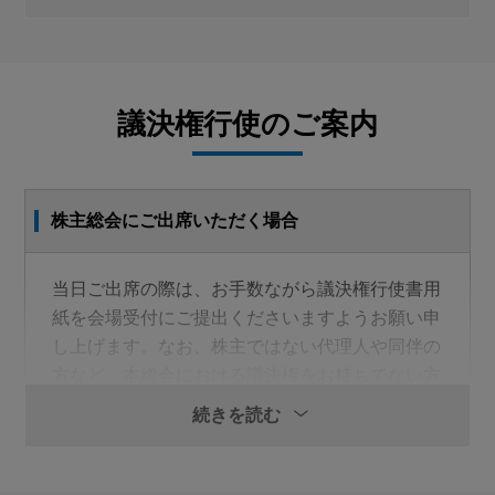
第1号議案
剰余金処分の件
議決権行使のご案内
第2号議案
定款一部変更の件
株主総会にご出席いただく場合
第3号議案
取締役（監査等委員である取締役を除く。）10名選任の
当日ご出席の際は、お手数ながら議決権行使書用
件
紙を会場受付にご提出くださいますようお願い申
し上げます。なお、株主ではない代理人や同伴の
第4号議案
方など、本総会における議決権をお持ちでない方
監査等委員である取締役４名選任の件
（お体の不自由な株主さまの同伴の方を除きま
続きを読む
す）はご入場いただけませんので、ご注意くださ
第5号議案
い。