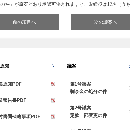
の件」が原案どおり承認可決されますと、取締役は12名（う
前の項目へ
次の議案へ
通知
議案
集通知PDF
第1号議案
剰余金の処分の件
業報告書PDF
第2号議案
定款一部変更の件
付書面省略事項PDF