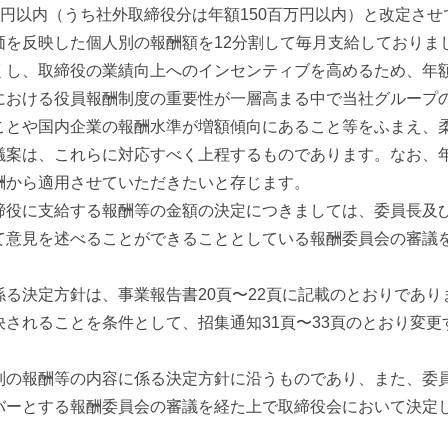
0百万円以内（うち社外取締役分は年額150百万円以内）と改定さ
を反映した個人別の報酬額を12分割して毎月支給しておりま
くし、取締役の業績向上へのインセンティブを高めるため、年
における役員報酬制度の重要性が一層高まる中で当社グループ
ことや国内企業の報酬水準が増額傾向にあること等をふまえ、
案は、これらに対応すべく上程するものであります。なお、年
酬から適用させていただきたいと存じます。
役に支給する報酬等の金額の決定につきましては、委員長及
て意見を述べることができることとしている報酬委員会の審議
る決定方針は、事業報告書20頁〜22頁に記載のとおりであり
されることを条件として、招集通知31頁〜33頁のとおり変更する
の報酬等の内容に係る決定方針に沿うものであり、また、委
バーとする報酬委員会の審議を経た上で取締役会において決定