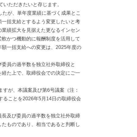
せていただきたいと存じます。
したが、単年度業績に基づく成果とこ
額一括支給とするよう変更したいと考
の業績拡大を見据えた更なるインセン
柔軟かつ機動的に報酬制度を活用して
額一括支給への変更は、2025年度の
び委員の過半数を独立社外取締役と
を経た上で、取締役会での決定にご一
ますが、本議案及び第6号議案（注：
ことを2026年5月14日の取締役会
員長及び委員の過半数を独立社外取締
したものであり、相当であると判断し