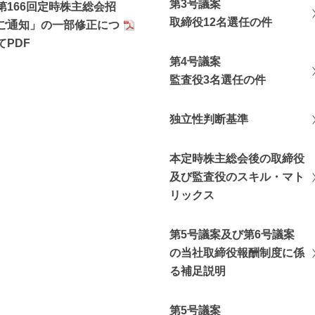
第3号議案
第166回定時株主総会招
取締役12名選任の件
ご通知」の一部修正につ
てPDF
第4号議案
監査役3名選任の件
独立性判断基準
本定時株主総会後の取締役
及び監査役のスキル・マト
リックス
第5号議案及び第6号議案
の当社取締役報酬制度に係
る補足説明
第5号議案