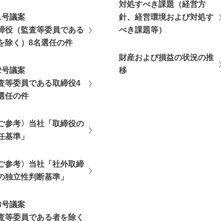
対処すべき課題（経営方
1号議案
針、経営環境および対処す
締役（監査等委員である
べき課題等）
を除く）8名選任の件
財産および損益の状況の推
2号議案
移
査等委員である取締役4
選任の件
ご参考〉当社「取締役の
任基準」
ご参考〉当社「社外取締
の独立性判断基準」
3号議案
査等委員である者を除く