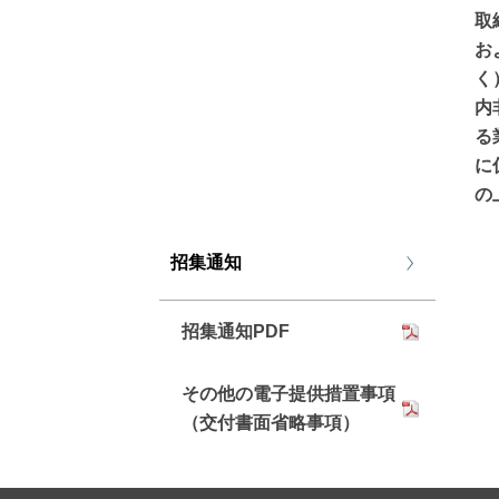
取
お
く
内
る
に
の
招集通知
招集通知PDF
その他の電子提供措置事項
（交付書面省略事項）