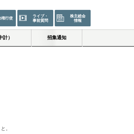
ライブ・
株主総会
決権行使
事前質問
情報
中計）
招集通知
こと。