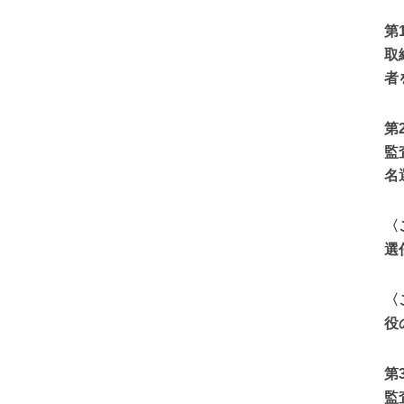
第
取
者
第
監
名
〈
選
〈
役
第
監