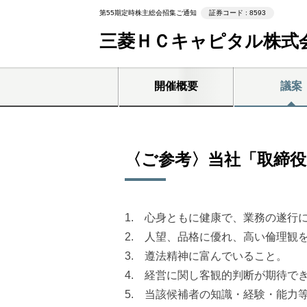
第55期定時株主総会招集ご通知
証券コード : 8593
三菱ＨＣキャピタル株式
開催概要
議案
〈ご参考〉当社「取締役
1. 心身ともに健康で、業務の遂行
2. 人望、品格に優れ、高い倫理観
3. 遵法精神に富んでいること。
4. 経営に関し客観的判断が期待で
5. 当該候補者の知識・経験・能力