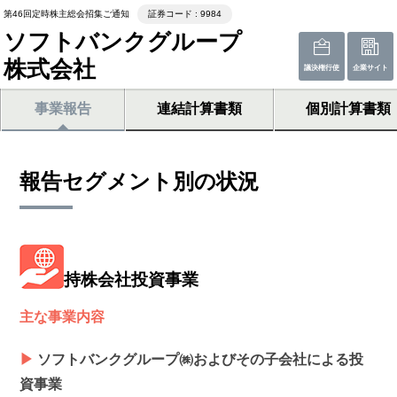
第46回定時株主総会招集ご通知
証券コード : 9984
ソフトバンクグループ
株式会社
議決権行使
企業サイト
事業報告
連結計算書類
個別計算書類
報告セグメント別の状況
持株会社投資事業
主な事業内容
▶
ソフトバンクグループ㈱およびその子会社による投
資事業