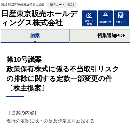
第114回定時株主総会招集ご通知
証券コード : 8291
日産東京販売ホールデ
ィングス株式会社
スマート
議決権行使
企業サイト
行使
議案
招集通知PDF
第10号議案
政策保有株式に係る不当取引リスク
の排除に関する定款一部変更の件
〔株主提案〕
［提案の内容］
現行の定款に以下の章及び条文を新設する。